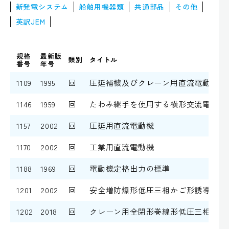
新発電システム
船舶用機器類
共通部品
その他
英訳JEM
規格
最新版
類別
タイトル
番号
年号
1109
1995
回
圧延補機及びクレーン用直流電動機
1146
1959
回
たわみ継手を使用する横形交流電動機
1157
2002
回
圧延用直流電動機
1170
2002
回
工業用直流電動機
1188
1969
回
電動機定格出力の標準
1201
2002
回
安全増防爆形低圧三相かご形誘導電動
1202
2018
回
クレーン用全閉形巻線形低圧三相誘導