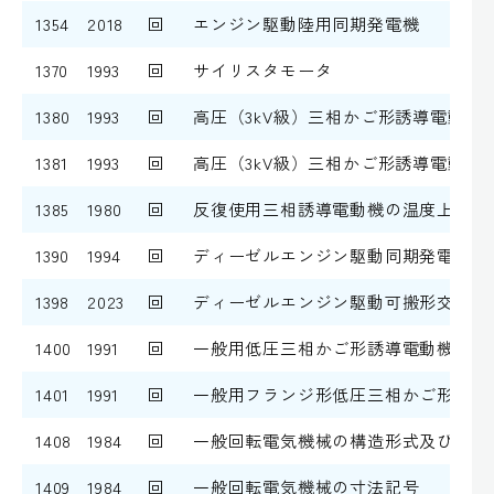
1354
2018
回
エンジン駆動陸用同期発電機
1370
1993
回
サイリスタモータ
1380
1993
回
高圧（3kV級）三相かご形誘導電動機
1381
1993
回
高圧（3kV級）三相かご形誘導電動機
1385
1980
回
反復使用三相誘導電動機の温度上昇推
1390
1994
回
ディーゼルエンジン駆動同期発電機の
1398
2023
回
ディーゼルエンジン駆動可搬形交流発
1400
1991
回
一般用低圧三相かご形誘導電動機の寸
1401
1991
回
一般用フランジ形低圧三相かご形誘導
1408
1984
回
一般回転電気機械の構造形式及び取付
1409
1984
回
一般回転電気機械の寸法記号