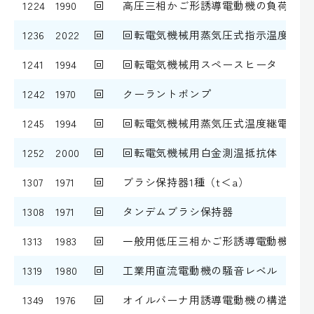
1224
1990
回
高圧三相かご形誘導電動機の負荷慣性
1236
2022
回
回転電気機械用蒸気圧式指示温度計
1241
1994
回
回転電気機械用スペースヒータ
1242
1970
回
クーラントポンプ
1245
1994
回
回転電気機械用蒸気圧式温度継電器
1252
2000
回
回転電気機械用白金測温抵抗体
1307
1971
回
ブラシ保持器1種（t＜a）
1308
1971
回
タンデムブラシ保持器
1313
1983
回
一般用低圧三相かご形誘導電動機の騒
1319
1980
回
工業用直流電動機の騒音レベル
1349
1976
回
オイルバーナ用誘導電動機の構造及び