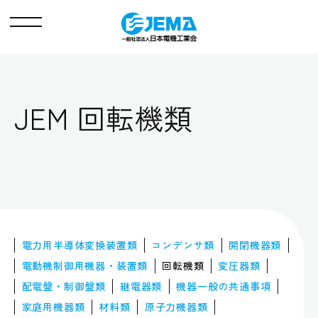
メ
ニ
ュ
ー
JEM 回転機類
電力用半導体
変換装置類
コンデンサ類
開閉機器類
電動機制御用
機器・装置類
回転機類
変圧器類
配電盤・制御盤類
継電器類
機器一般の
共通事項
家庭用機器類
材料類
原子力機器類