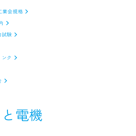
機工業会規格
案内
力試験
リンク
会
しと電機