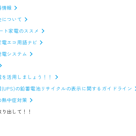
器情報
全について
マート家電のススメ
家電エコ用語ナビ
発電システム
電を活用しましょう！！
(UPS)の鉛蓄電池リサイクルの表示に関するガイドライン
の熱中症対策
取り出して！！