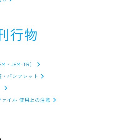
A刊行物
M・JEM-TR）
連・パンフレット
』
ファイル 使用上の注意
他