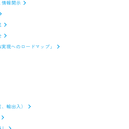
と情報開示
成
全
0CN実現へのロードマップ」
産、輸出入）
通し