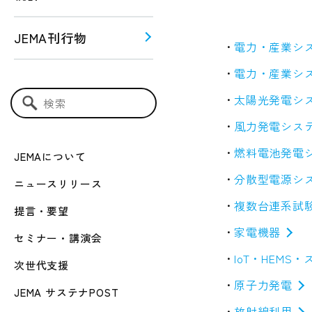
JEMA刊行物
電力・産業シス
電力・産業シ
う！！
ー関連
太陽光発電シ
検索キーワード入力
風力発電シス
燃料電池発電
JEMAについて
分散型電源シ
ニュースリリース
複数台連系試
提言・要望
家電機器
セミナー・講演会
IoT・HEM
次世代支援
原子力発電
JEMA サステナPOST
放射線利用