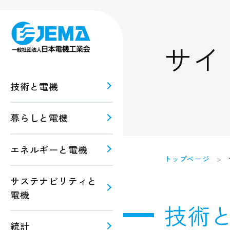
サイ
技術と電機
暮らしと電機
報
ルギー
エネルギーと電機
トップページ
規格・
注意
サステナビリティと
電機
技術
統計