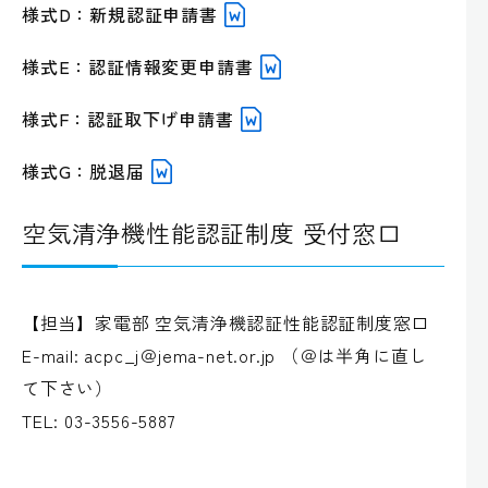
様式D：新規認証申請書
様式E：認証情報変更申請書
様式F：認証取下げ申請書
様式G：脱退届
空気清浄機性能認証制度 受付窓口
【担当】家電部 空気清浄機認証性能認証制度窓口
E-mail: acpc_j＠jema-net.or.jp （＠は半角に直し
て下さい）
TEL: 03-3556-5887