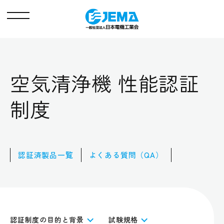
メ
ニ
ュ
ー
空気清浄機 性能認証
制度
認証済製品一覧
よくある質問（QA）
認証制度の目的と背景
試験規格