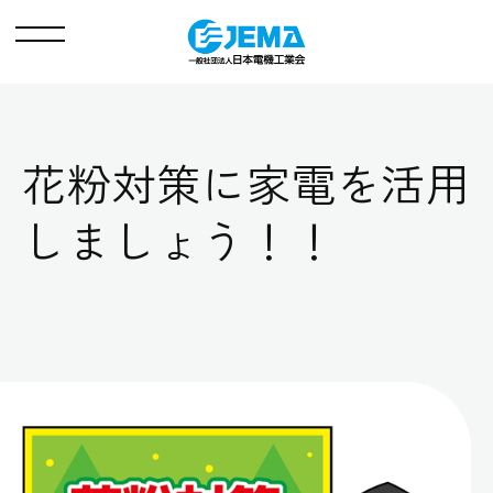
メ
ニ
ュ
ー
花粉対策に家電を活用
しましょう！！