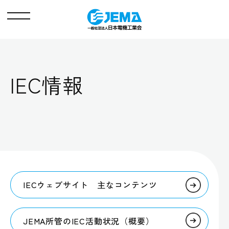
メ
ニ
ュ
ー
IEC情報
IECウェブサイト 主なコンテンツ
JEMA所管のIEC活動状況（概要）