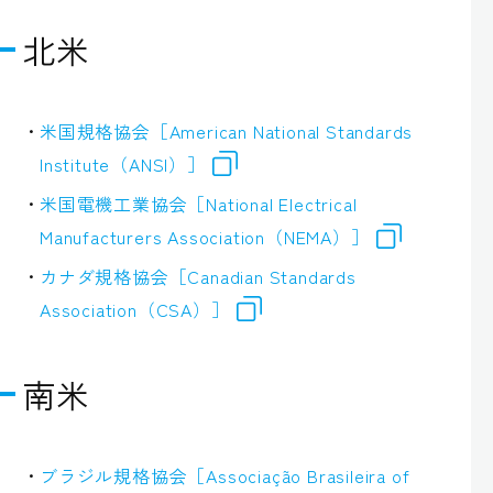
北米
米国規格協会［American National Standards
Institute（ANSI）］
米国電機工業協会［National Electrical
Manufacturers Association（NEMA）］
カナダ規格協会［Canadian Standards
Association（CSA）］
南米
ブラジル規格協会［Associação Brasileira of