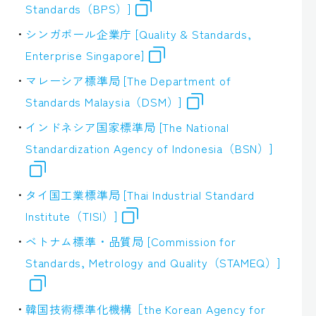
Standards（BPS）]
シンガポール企業庁 [Quality & Standards,
Enterprise Singapore]
マレーシア標準局 [The Department of
Standards Malaysia（DSM）]
インドネシア国家標準局 [The National
Standardization Agency of Indonesia（BSN）]
タイ国工業標準局 [Thai Industrial Standard
Institute（TISI）]
ベトナム標準・品質局 [Commission for
Standards, Metrology and Quality（STAMEQ）]
韓国技術標準化機構［the Korean Agency for