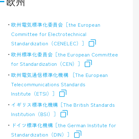
欧州
欧州電気標準化委員会［the European
Committee for Electrotechnical
Standardization（CENELEC）］
欧州標準化委員会［the European Committee
for Standardization（CEN）］
欧州電気通信標準化機構 ［The European
Telecommunications Standards
Institute（ETSI）］
イギリス標準化機構［The British Standards
Institution（BSI）］
ドイツ標準化機構［the German Institute for
Standardization（DIN）］