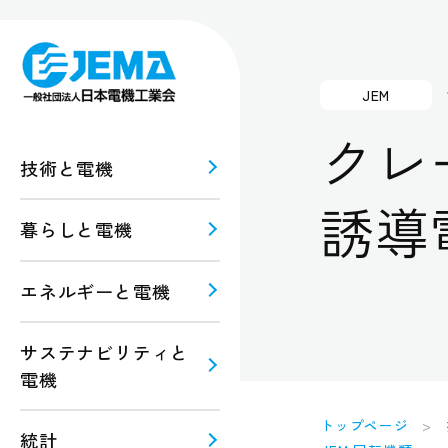
JEM
クレ
技術と電機
誘導
暮らしと電機
報
ルギー
エネルギーと電機
規格・
注意
サステナビリティと
電機
トップページ
統計