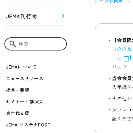
JEM 回転機類
JEMA刊行物
う！！
ー関連
【会員限
検索キーワード入力
当会会員
ーム
パスワー
JEMAについて
当会会員
ニュースリリース
入手続き
提言・要望
その他J
セミナー・講演会
ダウンロ
次世代支援
認くださ
JEMA サステナPOST