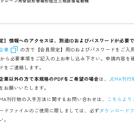
クレーン用全閉形巻線形低圧三相誘導電動機
定】情報へのアクセスは、別途IDおよびパスワードが必要
企業
の方で【会員限定】用IDおよびパスワードをご入
から必要事項をご記入の上お申し込み下さい。申請内容を確
ドをご連絡します。
企業以外の方で本規格のPDFをご希望の場合
は、
JEMA刊
をお願いいたします。
EMA刊行物の入手方法に関するお問い合わせは、
こちらより
ードファイルのご使用に際しましては、必ず
ダウンロードフ
い。