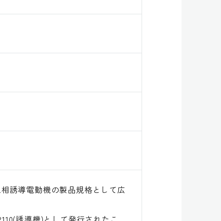
三相誘導電動機の製品規格として広
C 2110(誘導機)として発行されたこ