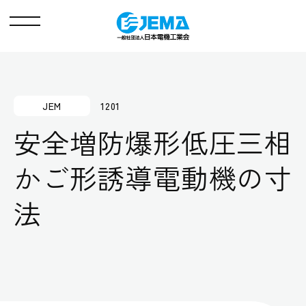
メ
ニ
ュ
ー
JEM
1201
安全増防爆形低圧三相
かご形誘導電動機の寸
法