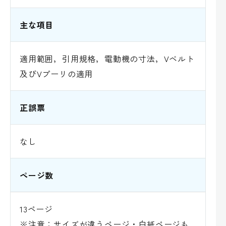
主な項目
適用範囲，引用規格，電動機の寸法，Vベルト
及びVプーリの適用
正誤票
なし
ページ数
13ページ
※注意：サイズが違うページ・白紙ページも