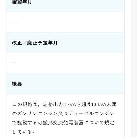
確認年月
ー
改正／廃止予定年月
ー
概要
この規格は，定格出力3 kVAを超え10 kVA未満
のガソリンエンジン又はディーゼルエンジン
で駆動する可搬形交流発電装置について規定
している。