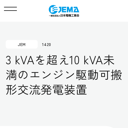
メ
ニ
ュ
ー
JEM
1420
3 kVAを超え10 kVA未
満のエンジン駆動可搬
形交流発電装置