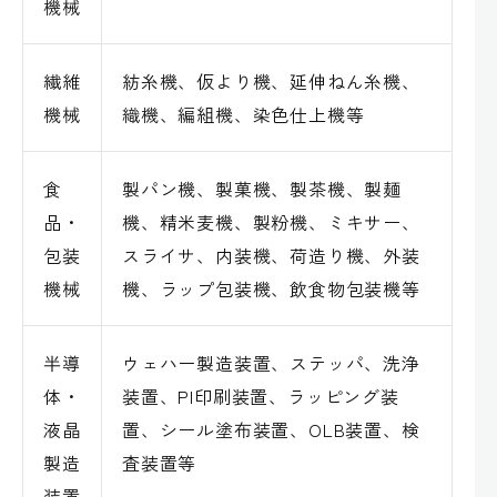
機械
繊維
紡糸機、仮より機、延伸ねん糸機、
機械
織機、編組機、染色仕上機等
食
製パン機、製菓機、製茶機、製麺
品・
機、精米麦機、製粉機、ミキサー、
包装
スライサ、内装機、荷造り機、外装
機械
機、ラップ包装機、飲食物包装機等
半導
ウェハー製造装置、ステッパ、洗浄
体・
装置、PI印刷装置、ラッピング装
液晶
置、シール塗布装置、OLB装置、検
製造
査装置等
装置