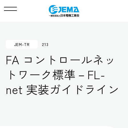
メ
ニ
ュ
ー
JEM-TR
213
FA コントロールネッ
トワーク標準－FL-
net 実装ガイドライン