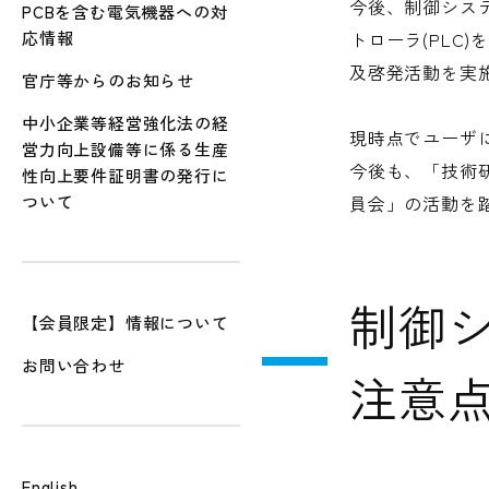
今後、制御シス
PCBを含む電気機器への対
応情報
トローラ(PL
及啓発活動を実
官庁等からのお知らせ
中小企業等経営強化法の経
現時点でユーザ
営力向上設備等に係る生産
今後も、「技術研
性向上要件証明書の発行に
ついて
員会」の活動を踏
制御
【会員限定】情報について
お問い合わせ
注意
English