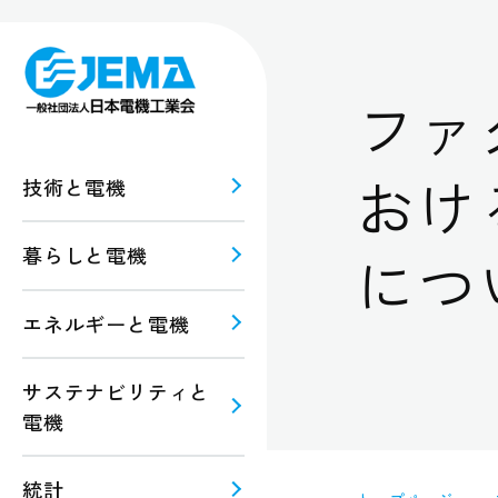
ファ
おけ
技術と電機
につ
暮らしと電機
報
ルギー
エネルギーと電機
規格・
注意
サステナビリティと
電機
統計