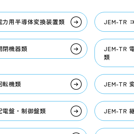
R 電力用半導体変換装置類
JEM-TR
 開閉機器類
JEM-T
類
 回転機類
JEM-TR
R 配電盤・制御盤類
JEM-TR