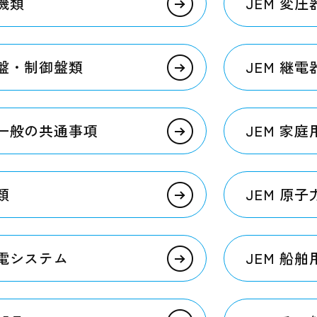
転機類
JEM 変圧
電盤・制御盤類
JEM 継電
器一般の共通事項
JEM 家
類
JEM 原
発電システム
JEM 船