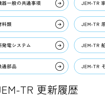
R 機器一般の共通事項
JEM-TR
 材料類
JEM-TR
R 新発電システム
JEM-TR
 共通部品
JEM-TR
JEM-TR 更新履歴