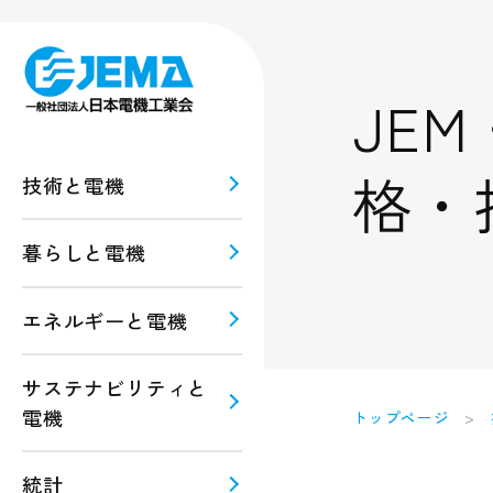
JE
格・
技術と電機
暮らしと電機
報
ルギー
エネルギーと電機
規格・
注意
サステナビリティと
電機
トップページ
統計