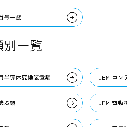
格番号一覧
 類別一覧
力用半導体変換装置類
JEM コ
閉機器類
JEM 電