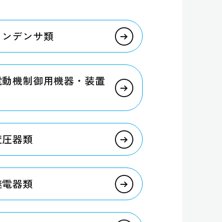
 コンデンサ類
R 電動機制御用機器・装置
 変圧器類
 継電器類