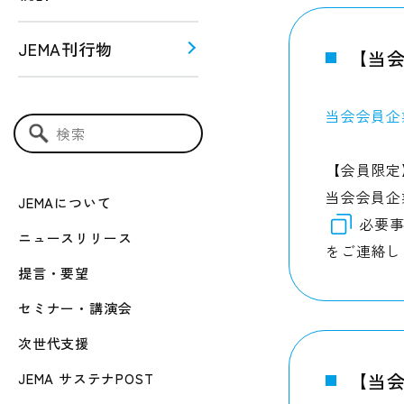
JEMA刊行物
【当会
う！！
当会会員企
ー関連
検索キーワード入力
【会員限定
当会会員企
JEMAについて
必要事
ニュースリリース
をご連絡し
提言・要望
セミナー・講演会
次世代支援
【当
JEMA サステナPOST