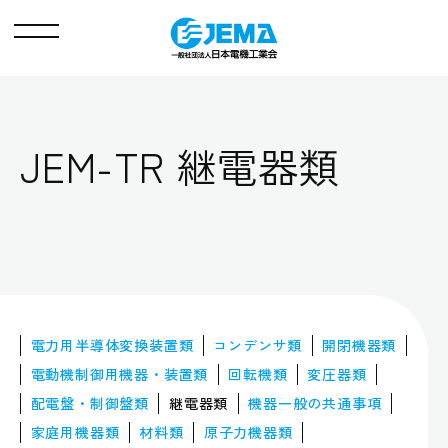
メ
ニ
ュ
ー
JEM-TR 継電器類
電力用半導体
変換装置類
コンデンサ類
開閉機器類
電動機制御用
機器・装置類
回転機類
変圧器類
配電盤・制御盤類
継電器類
機器一般の
共通事項
家庭用機器類
材料類
原子力機器類