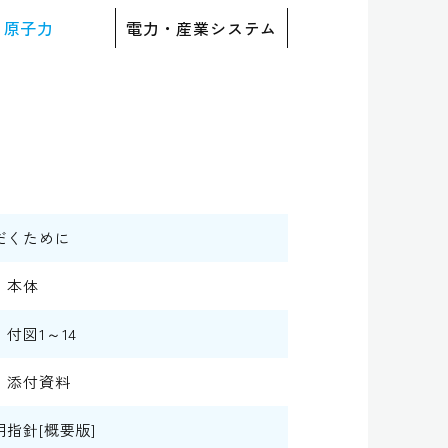
原子力
電力・産業システム
だくために
 本体
図1～14
 添付資料
指針[概要版]