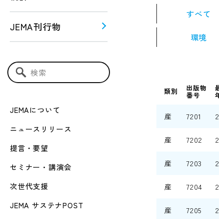
すべて
JEMA刊行物
環境
う！！
ー関連
検索キーワード入力
出版物
類別
番号
JEMAについて
産
7201
ニュースリリース
産
7202
提言・要望
産
7203
セミナー・講演会
次世代支援
産
7204
JEMA サステナPOST
産
7205