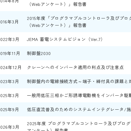
2014年8月
（Webアンケート）」報告書
2015年度「プログラマブルコントローラ及びプ
2016年3月
（Webアンケート）」報告書
2022年3月
JEMA 蓄電システムビジョン（Ver.7）
2019年11月
制御盤2030
2024年12月
クレーンへのインバータ適用の利点及び注意点
2023年3月
制御盤内の電線接続方式～端子・締付具の課題と
2025年3月
一般用低圧三相かご形誘導電動機をインバータ駆動
2025年9月
低圧直流普及のためのシステムインテグレータ/
2025年度 プログラマブルコントローラ及びプロ
2026年3月
アンケート）報告書