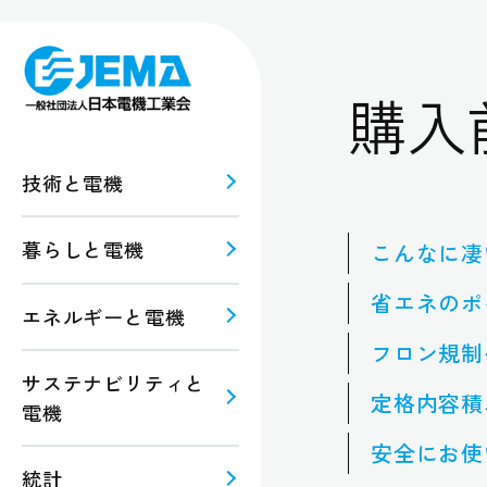
購入
技術と電機
暮らしと電機
こんなに凄
報
ルギー
省エネのポ
エネルギーと電機
フロン規制
規格・
注意
サステナビリティと
定格内容積
電機
安全にお使
統計