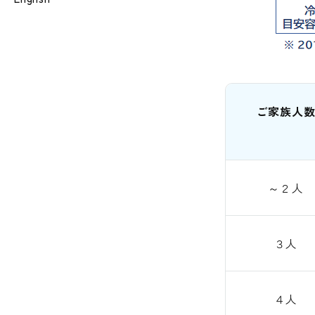
ご家族人
～２人
３人
４人