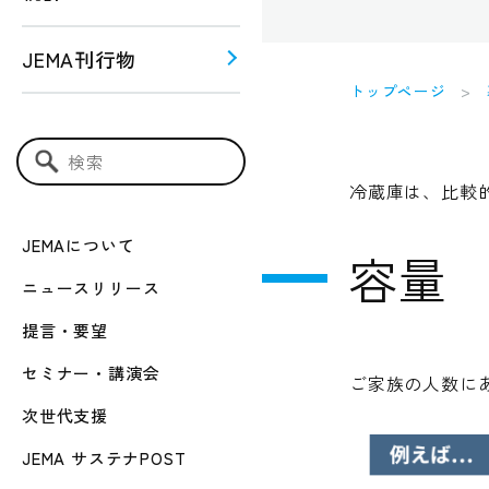
JEMA刊行物
トップページ
う！！
ー関連
検索キーワード入力
冷蔵庫は、比較
JEMAについて
容量
ニュースリリース
提言・要望
セミナー・講演会
ご家族の人数に
次世代支援
JEMA サステナPOST