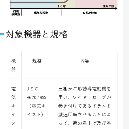
対象機器と規格
機
規格
内容
器
電
JIS C
三相かご形誘導電動機を
気
9620:1999
用い、ワイヤーロープが
ホ
（電気ホ
巻き付けてあるドラムを
イ
イスト）
減速回転させることによ
ス
って、荷の巻上げ及び巻