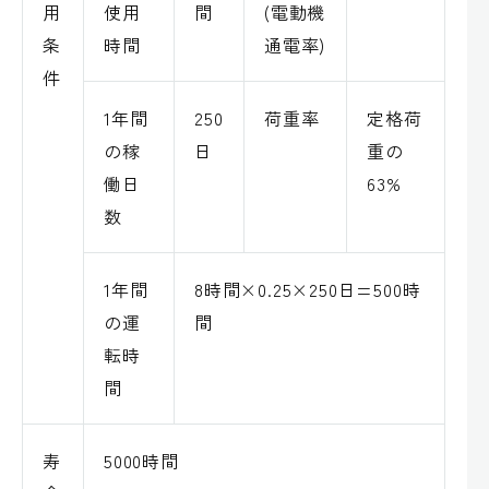
用
使用
間
(電動機
条
時間
通電率)
件
1年間
250
荷重率
定格荷
の稼
日
重の
働日
63%
数
1年間
8時間×0.25×250日=500時
の運
間
転時
間
寿
5000時間