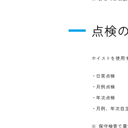
点検
ホイストを使用
日常点検
月例点検
年次点検
月例、年次自
※
保守検査で異