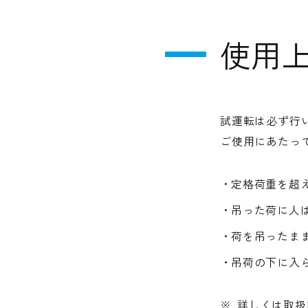
使用
試運転は必ず行
ご使用にあたっ
定格荷重を超
吊った荷に人
荷を吊ったま
吊荷の下に入
※
詳しくは取扱