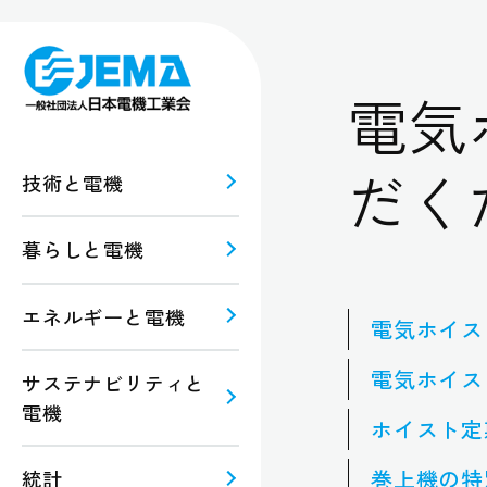
電気
だく
技術と電機
暮らしと電機
報
ルギー
エネルギーと電機
電気ホイス
規格・
注意
電気ホイス
サステナビリティと
電機
ホイスト定
巻上機の特
統計