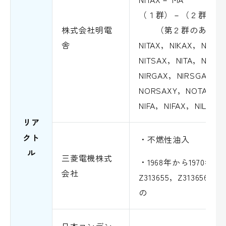
（１群）－（２群）
株式会社明電
（第２群のあるもの
舎
NITAX，NIKAX，NIRS
NITSAX，NITA，NIRA
NIRGAX，NIRSGAX，
NORSAXY，NOTAX，
NIFA，NIFAX，NILAX
リア
クト
・不燃性油入
ル
三菱電機株式
・1968年から1970
会社
Z313655，Z313656， 
の
日本コンデン