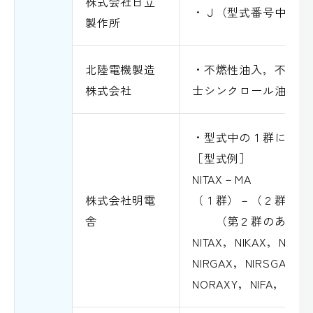
株式会社日立
・Ｊ（型式番号中の「
製作所
北陸電機製造
・不燃性油入，不燃性
株式会社
士シンクロール油入，
・型式中の１群に「Ａ
［型式例］
NITAX－MA
株式会社明電
（１群）－（２群）
舎
（第２群のあるもの
NITAX，NIKAX，NIRS
NIRGAX，NIRSGAX，
NORAXY，NIFA，NIFA