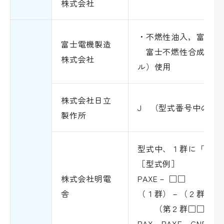
株式会社
・不燃性油入，富士シ
富士電機製造
富士不燃性合成絶縁
株式会社
ル）使用
株式会社日立
J （型式番号中の「
製作所
型式中、１群に「Ａ」
［型式例］
株式会社明電
PAXE－ □□
舎
（１群）－（２群）
（第２群□□は数
PAX，PAXE，CNPA