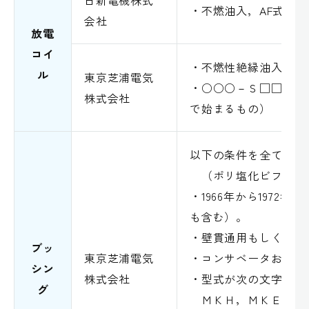
・不燃油入，AF式
会社
放電
コイ
・不燃性絶縁油入
ル
東京芝浦電気
・○○○－Ｓ□□（型
株式会社
で始まるもの）
以下の条件を全て満た
（ポリ塩化ビフェニ
・1966年から1972
も含む）。
・壁貫通用もしくは変
ブッ
東京芝浦電気
・コンサベータおよび
シン
株式会社
・型式が次の文字で始
グ
ＭＫＨ，ＭＫＥＨ１