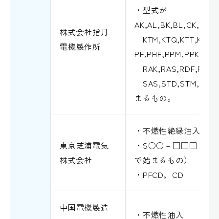
・型式が
AK,AL,BK,BL,CK,CL,D
株式会社指月
KTM,KTQ,KTT,KT
電機製作所
PF,PHF,PPM,PPK
RAK,RAS,RDF,RMO,
SAS,STD,STM,STQ,S
まるもの。
・不燃性絶縁油入，シ
東京芝浦電気
・S○○－□□□（型
株式会社
で始まるもの）
・PFCD，CD
中国電機製造
・不燃性油入