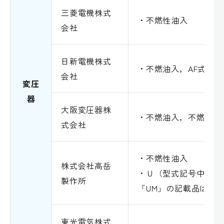
三菱電機株式
・不燃性油入
会社
日新電機株式
・不燃油入，AF式
会社
変圧
器
大阪変圧器株
・不燃油入，不燃油使
式会社
・不燃性油入
株式会社高岳
・Ｕ（型式記号中に「
製作所
「UM」の記載品は除
東光電気株式