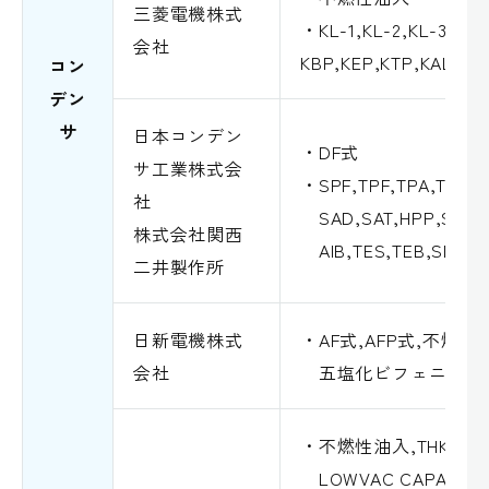
三菱電機株式
・KL-1,KL-2,KL-3,KUF
会社
KBP,KEP,KTP,KAL,KG
コン
デン
サ
日本コンデン
・DF式
サ工業株式会
・SPF,TPF,TPA,TPB,T
社
SAD,SAT,HPP,SF,TC
株式会社関西
AIB,TES,TEB,SFAI,TP
二井製作所
日新電機株式
・AF式,AFP式,不燃
会社
五塩化ビフェニール
・不燃性油入,THK,LV-1,
LOWVAC CAPACI