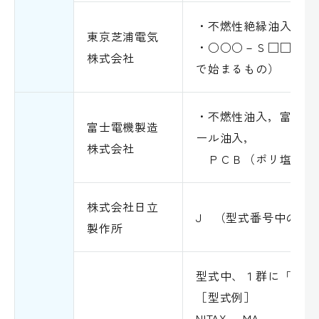
・不燃性絶縁油入
東京芝浦電気
・○○○－Ｓ□□（型
株式会社
で始まるもの）
・不燃性油入，富士不
富士電機製造
ール油入，
株式会社
ＰＣＢ（ポリ塩化ビ
株式会社日立
J （型式番号中の「
製作所
型式中、１群に「Ａ」
［型式例］
NITAX－ MA