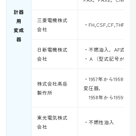
計器
三菱電機株式
用
・FH,CSF,CF,THF,CNF
会社
変成
器
日新電機株式
・不燃油入，AF式
会社
・Ａ（型式記号が「Ａ
・1957年から1958
株式会社高岳
変圧器，
製作所
1958年から1959年
東光電気株式
・不燃性油入
会社