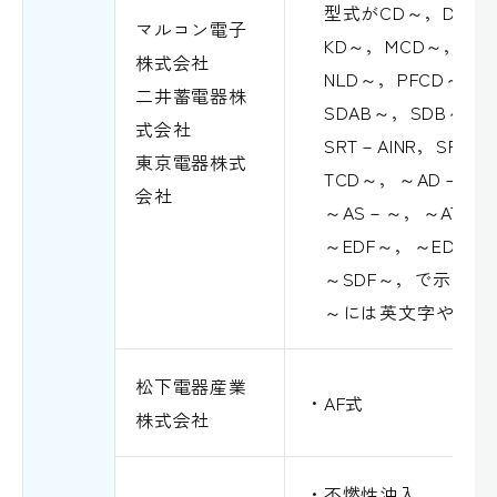
型式がCD～，D～，F
マルコン電子
KD～，MCD～，NC
株式会社
NLD～，PFCD～，S
二井蓄電器株
SDAB～，SDB～，S
式会社
SRT－AINR，SRT
東京電器株式
TCD～，～AD－～，
会社
～AS－～，～AT－～
～EDF～，～EDS～
～SDF～，で示され
～には英文字や数字
松下電器産業
・AF式
株式会社
・不燃性油入