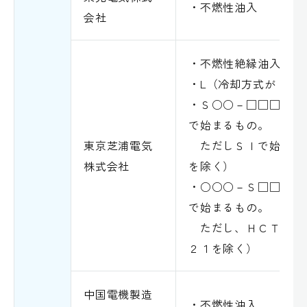
・不燃性油入
会社
・不燃性絶縁油入
・L（冷却方式が「L
・Ｓ○○－□□□（型
で始まるもの。
東京芝浦電気
ただしＳＩで始まる
株式会社
を除く）
・○○○－Ｓ□□（型
で始まるもの。
ただし、ＨＣＴＲ－
２１を除く）
中国電機製造
・不燃性油入