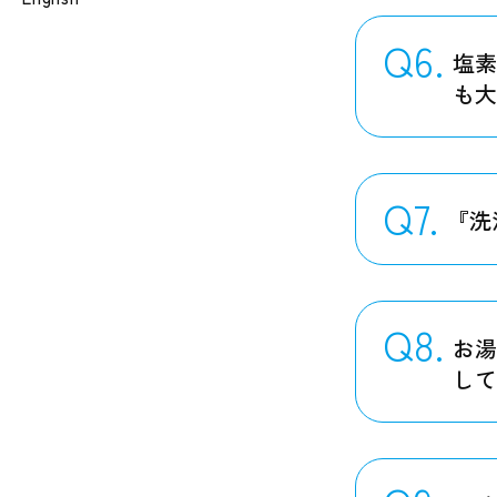
Q6.
塩
も
Q7.
『洗
Q8.
お
し