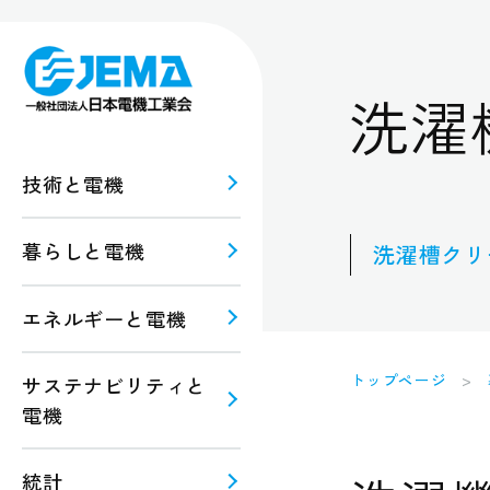
洗濯
技術と電機
暮らしと電機
洗濯槽クリ
報
ルギー
エネルギーと電機
規格・
注意
トップページ
サステナビリティと
電機
統計