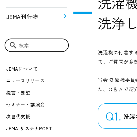
洗濯
JEMA刊行物
洗浄
う！！
ー関連
検索キーワード入力
洗濯機に付着す
て、ご質問が多
JEMAについて
当会 洗濯機委
ニュースリリース
た、Ｑ＆Ａで紹
提言・要望
セミナー・講演会
Q1.
洗濯
次世代支援
JEMA サステナPOST