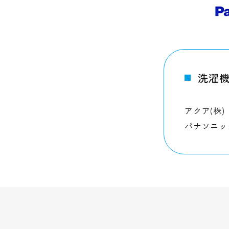
洗濯機
アクア(株) 
パナソニッ