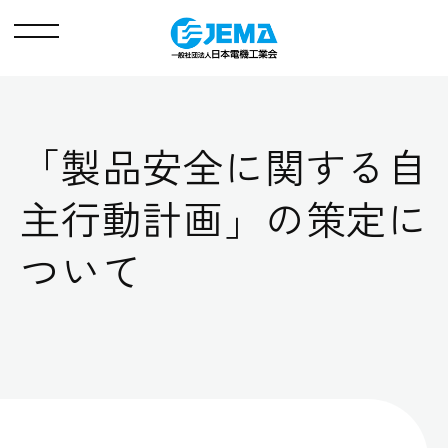
メ
ニ
ュ
ー
「製品安全に関する自
主行動計画」の策定に
ついて