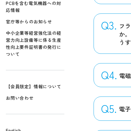
PCBを含む電気機器への対
応情報
Q3.
官庁等からのお知らせ
フ
中小企業等経営強化法の経
か
営力向上設備等に係る生産
う
性向上要件証明書の発行に
ついて
Q4.
電
【会員限定】情報について
お問い合わせ
Q5.
電
English