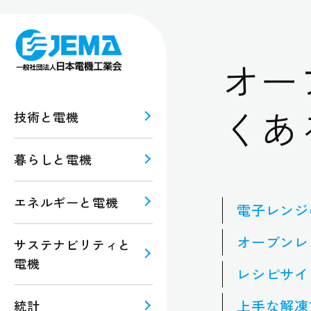
オー
くあ
技術と電機
暮らしと電機
報
ルギー
エネルギーと電機
電子レンジ
規格・
注意
オーブンレ
サステナビリティと
電機
レシピサイ
上手な解凍
統計