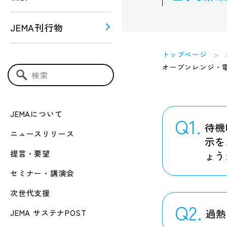
JEMA刊行物
トップページ
う！！
ー関連
オーブンレンジ・
検索キーワード入力
JEMAについて
Q1.
待機
ニュースリリース
示を
提言・要望
ょう
セミナー・講演会
次世代支援
Q2.
過熱
JEMA サステナPOST