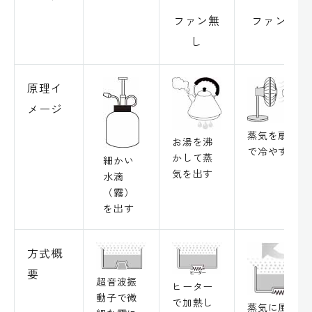
ファン無
ファン付き
し
原理イ
メージ
蒸気を扇風機
お湯を沸
で冷やす
かして蒸
細かい
気を出す
水滴
（霧）
を出す
方式概
要
超音波振
ヒーター
動子で微
で加熱し
蒸気に風を当