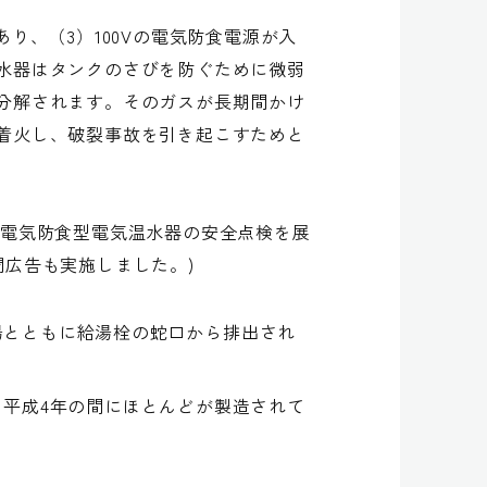
り、（3）100Vの電気防食電源が入
水器はタンクのさびを防ぐために微弱
分解されます。そのガスが長期間かけ
着火し、破裂事故を引き起こすためと
、電気防食型電気温水器の安全点検を展
新聞広告も実施しました。)
湯とともに給湯栓の蛇口から排出され
ら平成4年の間にほとんどが製造されて