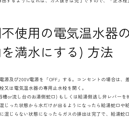
排出するようになれば、ガス抜きは完了ですので、「止水栓
不使用の電気温水器の
を満水にする) 方法
0V電源及び200V電源を「OFF」する。コンセントの場合は
水栓又は電気温水器の専用止水栓を開く。
(浴槽or流し台のお湯側蛇口) もしくは給湯側逃し弁レバー
が混じった状態から水だけが出るようになったら給湯蛇口や
全に混じらない状態になったらガスの排出は完了で、給湯蛇