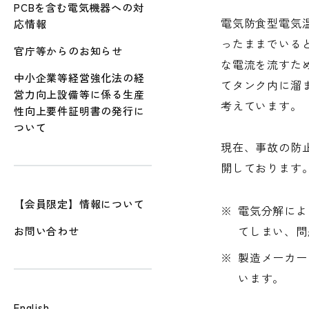
PCBを含む電気機器への対
電気防食型電気温
応情報
ったままでいる
官庁等からのお知らせ
な電流を流すた
中小企業等経営強化法の経
てタンク内に溜
営力向上設備等に係る生産
考えています。
性向上要件証明書の発行に
ついて
現在、事故の防
開しております。
【会員限定】情報について
※
電気分解によ
てしまい、問
お問い合わせ
※
製造メーカー
います。
English