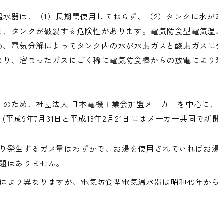
水器は、（1）長期間使用しておらず、（2）タンクに水があ
と、タンクが破裂する危険性があります。電気防食型電気温
め、電気分解によってタンク内の水が水素ガスと酸素ガスに
まり、溜まったガスにごく稀に電気防食棒からの放電により
止のため、社団法人 日本電機工業会加盟メーカーを中心に
(平成9年7月31日と平成18年2月21日にはメーカー共同で
り発生するガス量はわずかで、お湯を使用されていればお
題はありません。
により異なりますが、電気防食型電気温水器は昭和49年か