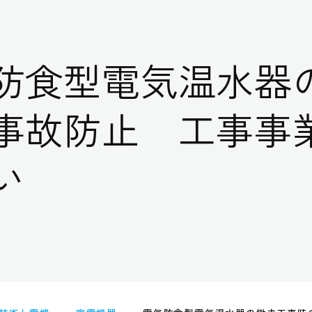
防食型電気温水器
事故防止 工事事
い