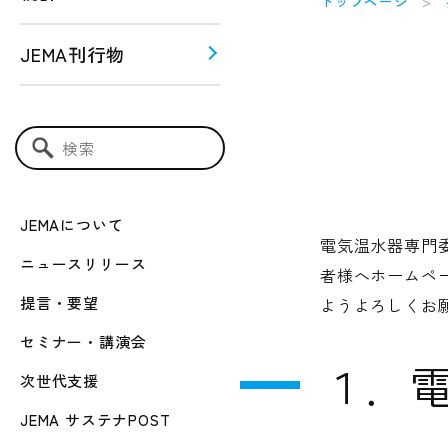
トップページ
JEMA刊行物
う！！
ー関連
検索キーワード入力
JEMAについて
電気温水器専門
ニュースリリース
者様へホームペ
提言・要望
ようよろしくお
セミナー・講演会
１．
次世代支援
JEMA サステナPOST