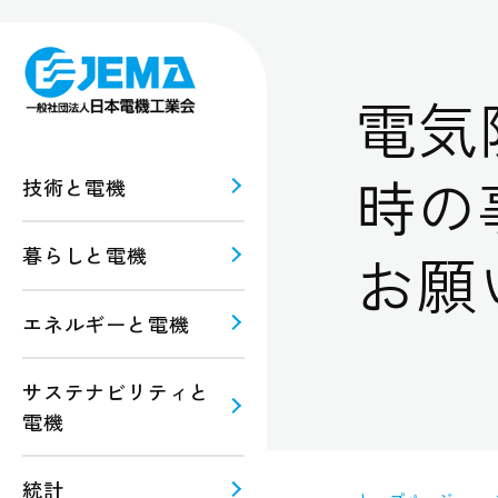
電気
時の
技術と電機
お願
暮らしと電機
報
ルギー
エネルギーと電機
規格・
注意
サステナビリティと
電機
統計