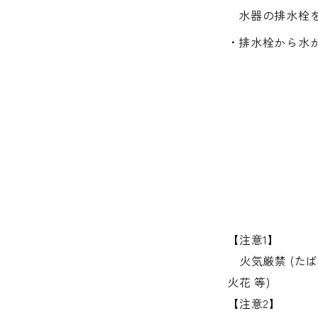
水器の排水栓
排水栓から水
【注意1】
火気厳禁 (た
火花 等)
【注意2】