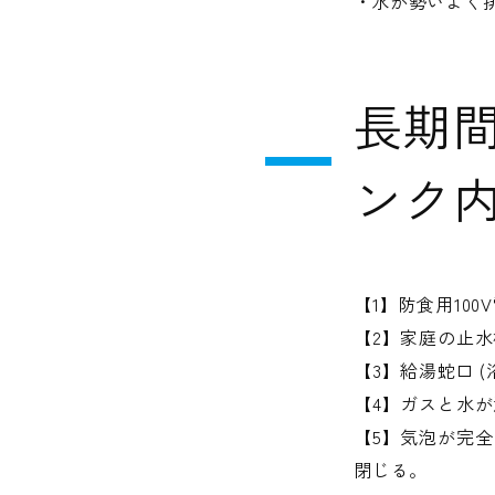
水が勢いよく
長期間
ンク内
【1】防食用10
【2】家庭の止
【3】給湯蛇口 
【4】ガスと水
【5】気泡が完
閉じる。