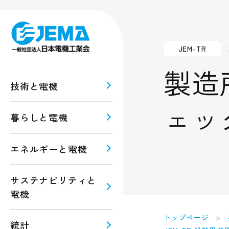
JEM-TR
製造
技術と電機
ェッ
暮らしと電機
報
ルギー
エネルギーと電機
規格・
注意
サステナビリティと
電機
トップページ
統計