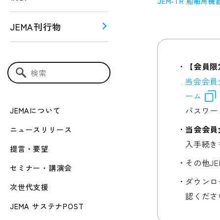
JEM-TR 船舶用機
JEMA刊行物
う！！
ー関連
【会員限
検索キーワード入力
当会会員
ーム
パスワー
JEMAについて
当会会員
ニュースリリース
入手続き
提言・要望
その他J
セミナー・講演会
ダウンロ
次世代支援
認くださ
JEMA サステナPOST