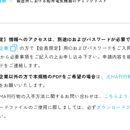
器類
製造所における船用電気機器のチェックリスト
定】情報へのアクセスは、別途IDおよびパスワードが必要
企業
の方で【会員限定】用IDおよびパスワードをご入
から必要事項をご記入の上お申し込み下さい。申請内容を確
ドをご連絡します。
企業以外の方で本規格のPDFをご希望の場合
は、
JEMA刊
をお願いいたします。
EMA刊行物の入手方法に関するお問い合わせは、
こちらより
ードファイルのご使用に際しましては、必ず
ダウンロードフ
い。