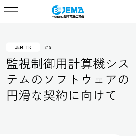
メ
ニ
ュ
ー
JEM-TR
219
監視制御用計算機シス
テムのソフトウェアの
円滑な契約に向けて