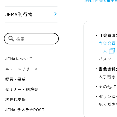
JEM-TR 電力用
JEMA刊行物
う！！
ー関連
【会員限
検索キーワード入力
当会会員
ーム
パスワー
JEMAについて
当会会員
ニュースリリース
入手続き
提言・要望
その他J
セミナー・講演会
ダウンロ
次世代支援
認くださ
JEMA サステナPOST