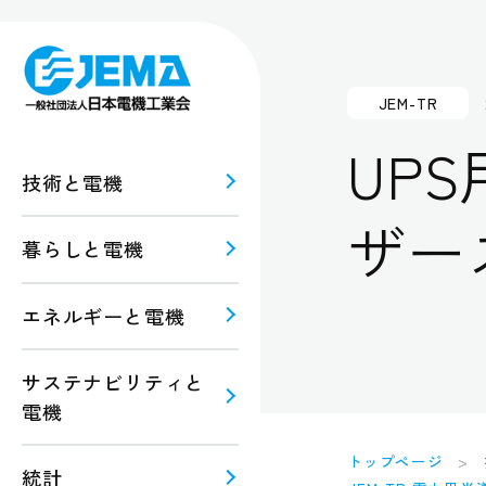
JEM-TR
UP
技術と電機
ザー
暮らしと電機
報
ルギー
エネルギーと電機
規格・
注意
サステナビリティと
電機
トップページ
統計