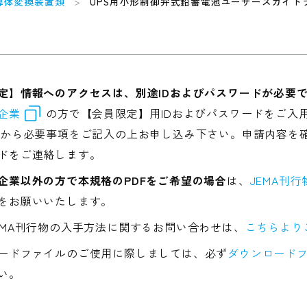
半導体変換装置類
UPS用小形制御弁式鉛蓄電池ユーザーズガイド
定】情報へのアクセスは、別途IDおよびパスワードが必要
企業
の方で【会員限定】用IDおよびパスワードをご入
から必要事項をご記入の上お申し込み下さい。申請内容を確
ドをご連絡します。
企業以外の方で本規格のPDFをご希望の場合
は、
JEMA刊
をお願いいたします。
EMA刊行物の入手方法に関するお問い合わせは、
こちらより
ードファイルのご使用に際しましては、必ず
ダウンロードフ
い。