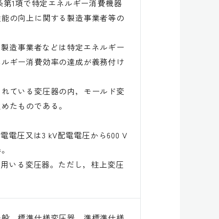
条第1項で特定エネルギー消費機器
性能の向上に関する製造事業者等の
，製造事業者などは特定エネルギー
ネルギー消費効率の達成が義務付け
されている変圧器の内，モールド変
定めたものである。
。
電圧又は3 kV配電電圧から600 V
器。
に用いる変圧器。ただし，柱上変圧
一般、標準仕様変圧器、準標準仕様