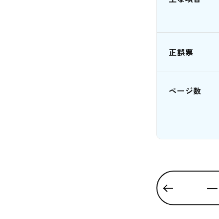
正誤票
ページ数
一