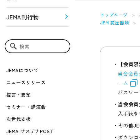
トップページ
JEMA刊行物
JEM 変圧器類
う！！
ー関連
検索キーワード入力
【会員限
JEMAについて
当会会員
ニュースリリース
ーム
パスワー
提言・要望
当会会員
セミナー・講演会
入手続き
次世代支援
その他J
JEMA サステナPOST
ダウンロ