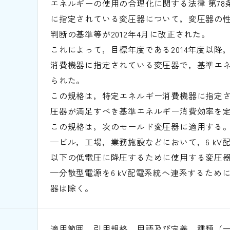
エネルギーの使用の合理化に関する法律 第78
に指定されている変圧器について，変圧器の
判断の基準等が2012年4月に改正された。
これによって，目標年度である2014年度以降
消費機器に指定されている変圧器で，基準エ
られた。
この規格は，特定エネルギー消費機器に指定
圧器が満足すべき基準エネルギー消費効率を
この規格は，次のモールド変圧器に適用する
—ビル，工場，業務施設などにおいて，6 kV配電
以下の低電圧に降圧するために使用する変圧
—分散型電源を6 kV配電系統へ連系するため
器は除く。
適用範囲、引用規格、用語及び定義、種類（