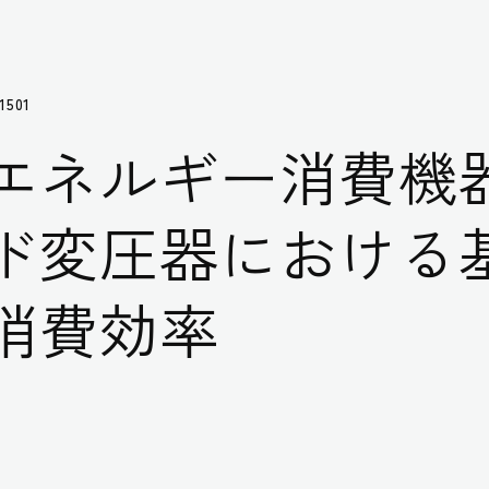
1501
エネルギー消費機
ド変圧器における
消費効率