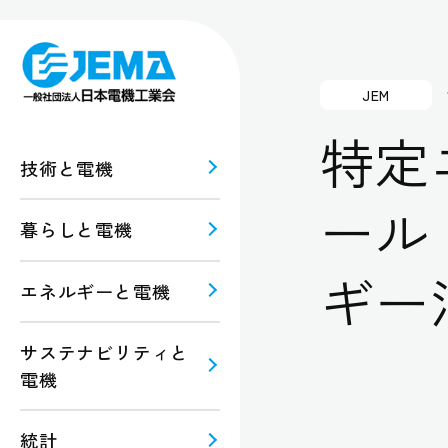
JEM
特定
技術と電機
ール
暮らしと電機
報
ルギー
ギー
エネルギーと電機
規格・
注意
サステナビリティと
電機
統計