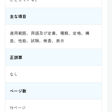
主な項目
適用範囲，用語及び定義，種類，定格，構
造，性能，試験，検査，表示
正誤票
なし
ページ数
19ページ