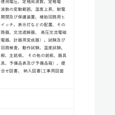
格使用電圧，定格周波数，定格電
周波数の変動範囲，温度上昇，耐電
，開閉及び保護装置，補助回路用ヒ
スイッチ，表示灯などの配置，その
路器，交流遮断器， 高圧交流電磁
継電器，計器用変成器），試験及び
，回路検査，動作試験，温度試験，
般，主銘板， その他の銘板，器具
工具，予備品表及び予備品箱），提
合せ図書， 納入図書(工事用図面