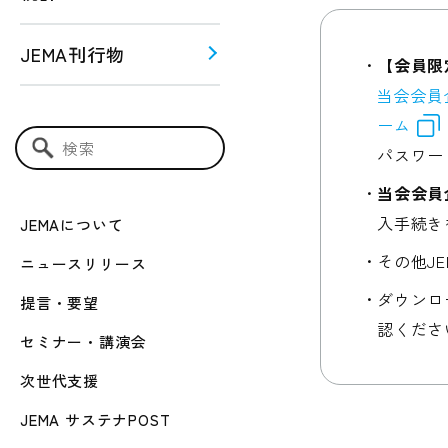
JEMA刊行物
【会員限
当会会員
う！！
ーム
ー関連
パスワー
検索キーワード入力
当会会員
入手続き
JEMAについて
その他J
ニュースリリース
ダウンロ
提言・要望
認くださ
セミナー・講演会
次世代支援
JEMA サステナPOST