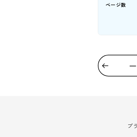
ページ数
一
プ