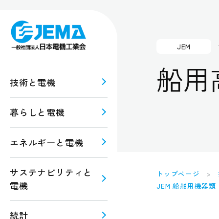
JEM
船用
技術と電機
暮らしと電機
報
ルギー
エネルギーと電機
規格・
注意
サステナビリティと
トップページ
電機
JEM 船舶用機器類
統計