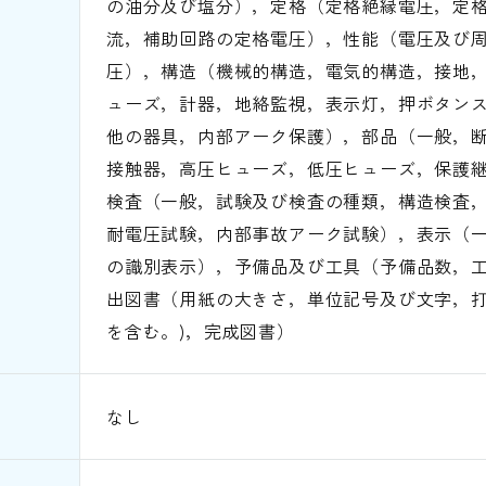
の油分及び塩分），定格（定格絶縁電圧，定
流，補助回路の定格電圧），性能（電圧及び
圧），構造（機械的構造，電気的構造，接地
ューズ，計器，地絡監視，表示灯，押ボタン
他の器具，内部アーク保護），部品（一般，断
接触器，高圧ヒューズ，低圧ヒューズ，保護
検査（一般，試験及び検査の種類，構造検査
耐電圧試験，内部事故アーク試験），表示（一
の識別表示），予備品及び工具（予備品数，
出図書（用紙の大きさ，単位記号及び文字，打
を含む。)，完成図書）
なし