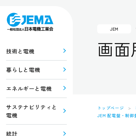
JEM
画面
技術と電機
暮らしと電機
報
ルギー
エネルギーと電機
規格・
注意
サステナビリティと
トップページ
電機
JEM 配電盤・制御
統計