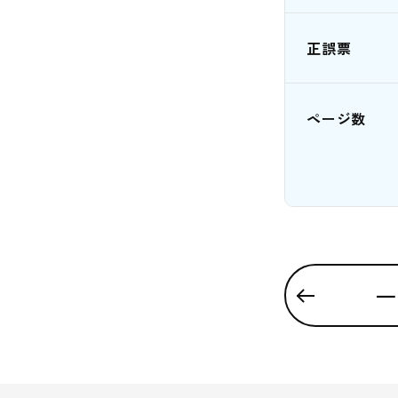
正誤票
ページ数
一