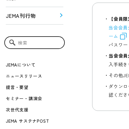
JEMA刊行物
【会員限
当会会員
う！！
ーム
ー関連
パスワー
検索キーワード入力
当会会員
入手続き
JEMAについて
その他J
ニュースリリース
ダウンロ
提言・要望
認くださ
セミナー・講演会
次世代支援
JEMA サステナPOST