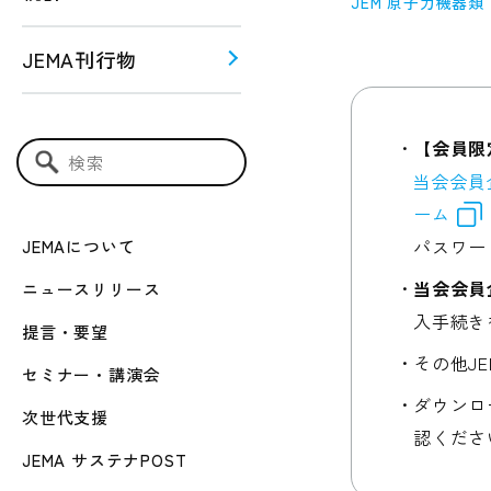
JEM 原子力機器類
JEMA刊行物
う！！
ー関連
【会員限
検索キーワード入力
当会会員
ーム
パスワー
JEMAについて
当会会員
ニュースリリース
入手続き
提言・要望
その他J
セミナー・講演会
ダウンロ
次世代支援
認くださ
JEMA サステナPOST