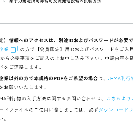
原子力発電所用非常用交流発電設備の試験方法
定】情報へのアクセスは、別途IDおよびパスワードが必要
企業
の方で【会員限定】用IDおよびパスワードをご入
から必要事項をご記入の上お申し込み下さい。申請内容を確
ドをご連絡します。
企業以外の方で本規格のPDFをご希望の場合
は、
JEMA刊
をお願いいたします。
EMA刊行物の入手方法に関するお問い合わせは、
こちらより
ードファイルのご使用に際しましては、必ず
ダウンロードフ
い。