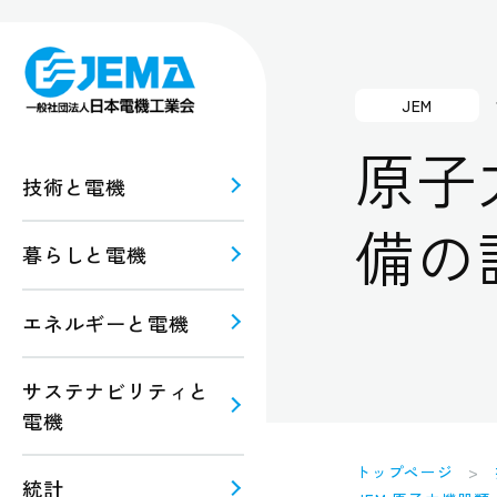
JEM
原子
技術と電機
備の
暮らしと電機
報
ルギー
エネルギーと電機
規格・
注意
サステナビリティと
電機
トップページ
統計