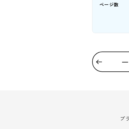
ページ数
一
プ