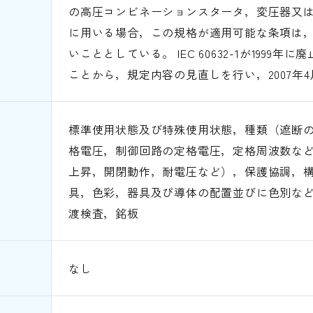
の高圧コンビネーションスタータ，変圧器又
に用いる場合，この規格が適用可能な条項は
いこととしている。 IEC 60632-1が1999年に
ことから，規定内容の見直しを行い，2007年4
標準使用状態及び特殊使用状態，種類（遮断
格電圧，制御回路の定格電圧，定格周波数な
上昇，開閉動作，耐電圧など），保護協調，
具，色彩，器具及び導体の配置並びに色別な
渡検査，銘板
なし