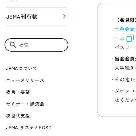
JEMA刊行物
【会員限
当会会員
う！！
ーム
ー関連
パスワー
検索キーワード入力
当会会員
入手続き
JEMAについて
その他J
ニュースリリース
ダウンロ
提言・要望
認くださ
セミナー・講演会
次世代支援
JEMA サステナPOST