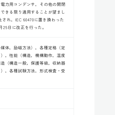
は電力用コンデンサ，その他の開閉
，できる限り適用することが望まし
廃止され，IEC 60470に置き換わった
月25日に改正を行った。
の媒体，励磁方法），各種定格（定
ど），性能（構造，機構動作，温度
構造（構造一般，保護等級，収納器
ど），各種試験方法，形式検査・受