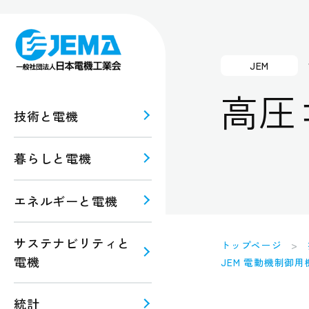
JEM
高圧
技術と電機
暮らしと電機
報
ルギー
エネルギーと電機
規格・
注意
サステナビリティと
トップページ
電機
JEM 電動機制御
統計