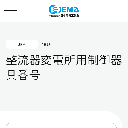
メ
ニ
ュ
ー
JEM
1092
整流器変電所用制御器
具番号