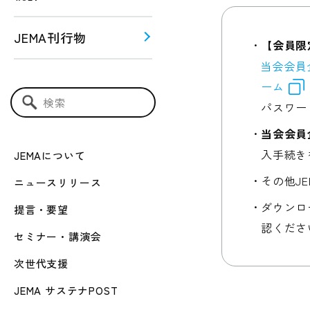
JEMA刊行物
【会員限
当会会員
う！！
ーム
ー関連
パスワー
検索キーワード入力
当会会員
入手続き
JEMAについて
その他J
ニュースリリース
ダウンロ
提言・要望
認くださ
セミナー・講演会
次世代支援
JEMA サステナPOST