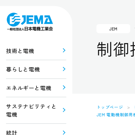
JEM
制御
技術と電機
暮らしと電機
報
ルギー
エネルギーと電機
規格・
注意
サステナビリティと
トップページ
電機
JEM 電動機制御
統計