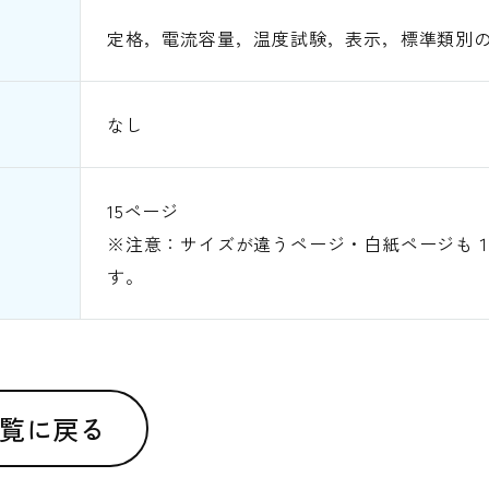
定格，電流容量，温度試験，表示，標準類別
なし
15ページ
※注意：サイズが違うページ・白紙ページも
す。
覧に戻る