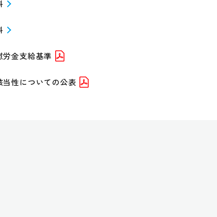
料
料
慰労金支給基準
該当性についての公表