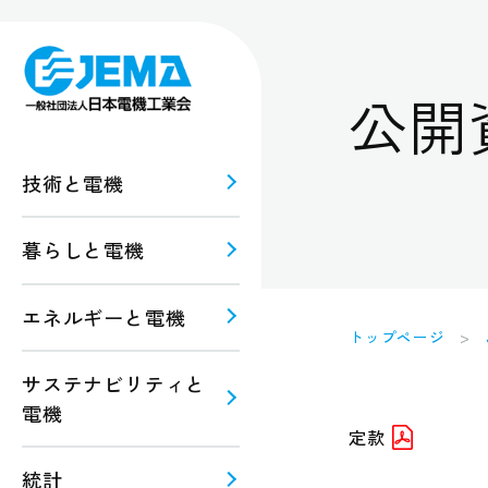
公開
技術と電機
暮らしと電機
報
ルギー
エネルギーと電機
トップページ
規格・
注意
サステナビリティと
電機
定款
統計