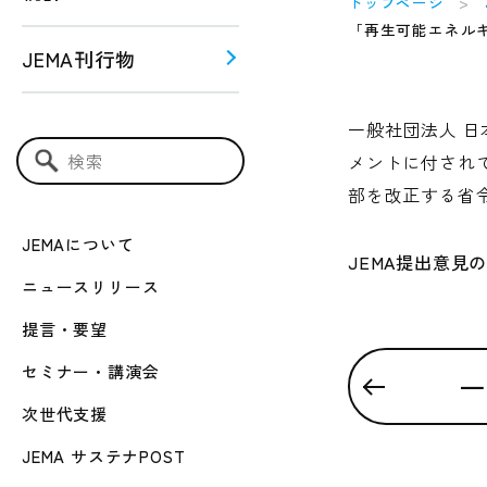
トップページ
「再生可能エネル
JEMA刊行物
う！！
一般社団法人 日
ー関連
メントに付され
検索キーワード入力
部を改正する省
JEMAについて
JEMA提出意見
ニュースリリース
提言・要望
セミナー・講演会
一
次世代支援
JEMA サステナPOST