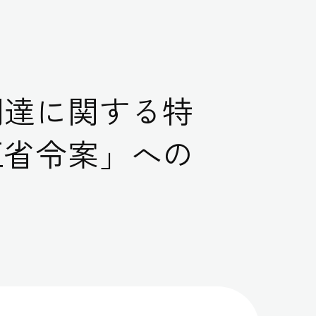
調達に関する特
正省令案」への