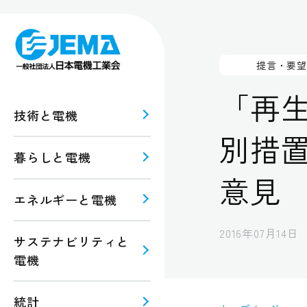
提言・要望
「再
技術と電機
別措
暮らしと電機
意見
報
ルギー
エネルギーと電機
規格・
注意
2016年07月14日
サステナビリティと
電機
統計